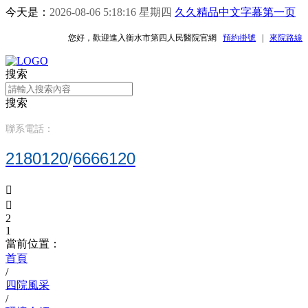
今天是：
2026-08-06 5:18:17 星期四
久久精品中文字幕第一页
您好，歡迎進入衡水市第四人民醫院官網
預約掛號
|
來院路線
搜索
搜索
聯系電話：
2180120
/
6666120


2
1
當前位置：
首頁
/
四院風采
/