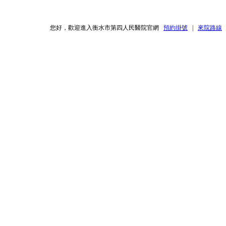
您好，歡迎進入衡水市第四人民醫院官網
預約掛號
|
來院路線