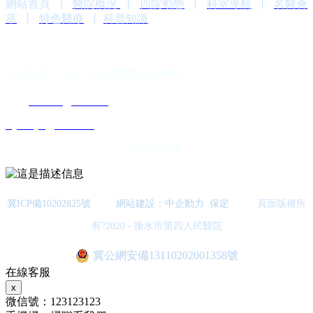
網站首頁
丨
醫院概況
丨
四院動態
丨
科室導航
丨
名醫薈
萃
丨
特色醫療
丨
科普知識
聯系方式
市內乘6路、15路、16路四院門口下車即到
0318-
2180120
/
6666120
siyuanyb@163.com
官方公眾號
冀ICP備10202825號
網站建設：中企動力
保定
頁面版權所
有?2020 - 衡水市第四人民醫院
冀公網安備13110202001358號
在線客服
x
微信號：
123123123