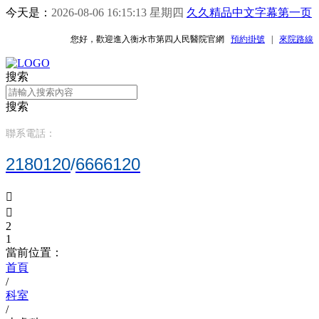
今天是：
2026-08-06 16:15:13 星期四
久久精品中文字幕第一页
您好，歡迎進入衡水市第四人民醫院官網
預約掛號
|
來院路線
搜索
搜索
聯系電話：
2180120
/
6666120


2
1
當前位置：
首頁
/
科室
/